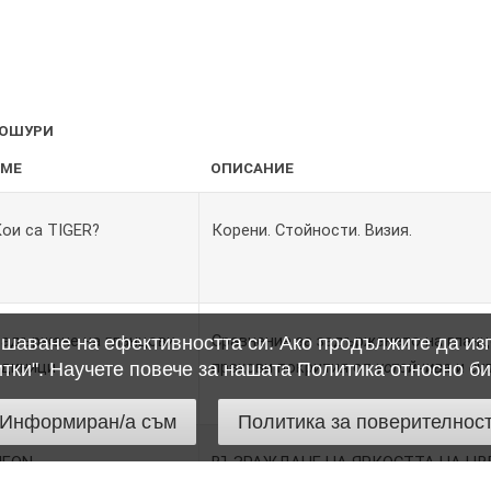
ОШУРИ
ИМЕ
ОПИСАНИЕ
ои са TIGER?
Корени. Стойности. Визия.
Задържане на гланцови
Сравнение за задържането на глан
вишаване на ефективността си. Ако продължите да изп
единици
прахови покрития от
устойчива
и
су
итки". Научете повече за нашата Политика относно би
Информиран/а съм
Политика за поверителнос
NEON
ВЪЗРАЖДАНЕ НА ЯРКОСТТА НА ЦВ